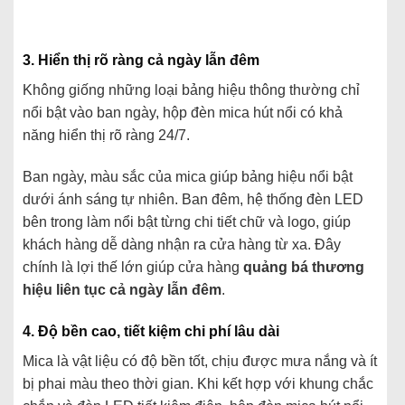
3.
Hiển
thị
rõ
ràng
cả
ngày
lẫn
đêm
Không
giống
những
loại
bảng
hiệu
thông
thường
chỉ
nổi
bật
vào
ban
ngày,
hộp
đèn
mica
hút
nổi
có
khả
năng
hiển
thị
rõ
ràng
24/
7.
Ban
ngày,
màu
sắc
của
mica
giúp
bảng
hiệu
nổi
bật
dưới
ánh
sáng
tự
nhiên.
Ban
đêm,
hệ
thống
đèn
LED
bên
trong
làm
nổi
bật
từng
chi
tiết
chữ
và
logo,
giúp
khách
hàng
dễ
dàng
nhận
ra
cửa
hàng
từ
xa.
Đây
chính
là
lợi
thế
lớn
giúp
cửa
hàng
quảng
bá
thương
hiệu
liên
tục
cả
ngày
lẫn
đêm
.
4.
Độ
bền
cao,
tiết
kiệm
chi
phí
lâu
dài
Mica
là
vật
liệu
có
độ
bền
tốt,
chịu
được
mưa
nắng
và
ít
bị
phai
màu
theo
thời
gian.
Khi
kết
hợp
với
khung
chắc