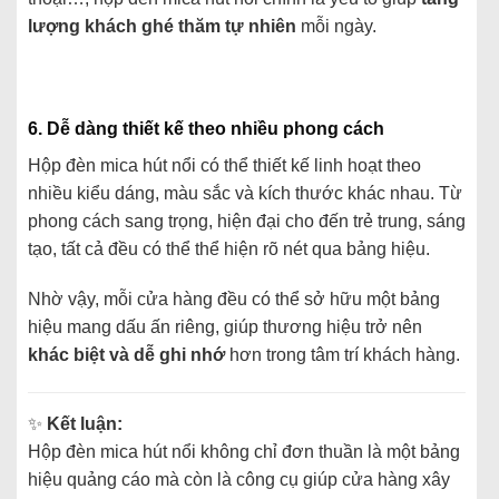
lượng
khách
ghé
thăm
tự
nhiên
mỗi
ngày.
6.
Dễ
dàng
thiết
kế
theo
nhiều
phong
cách
Hộp
đèn
mica
hút
nổi
có
thể
thiết
kế
linh
hoạt
theo
nhiều
kiểu
dáng,
màu
sắc
và
kích
thước
khác
nhau.
Từ
phong
cách
sang
trọng,
hiện
đại
cho
đến
trẻ
trung,
sáng
tạo,
tất
cả
đều
có
thể
thể
hiện
rõ
nét
qua
bảng
hiệu.
Nhờ
vậy,
mỗi
cửa
hàng
đều
có
thể
sở
hữu
một
bảng
hiệu
mang
dấu
ấn
riêng,
giúp
thương
hiệu
trở
nên
khác
biệt
và
dễ
ghi
nhớ
hơn
trong
tâm
trí
khách
hàng.
✨
Kết
luận:
Hộp
đèn
mica
hút
nổi
không
chỉ
đơn
thuần
là
một
bảng
hiệu
quảng
cáo
mà
còn
là
công
cụ
giúp
cửa
hàng
xây