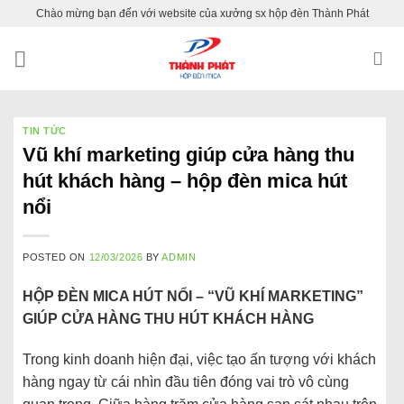
Skip
Chào mừng bạn đến với website của xưởng sx hộp đèn Thành Phát
to
content
TIN TỨC
Vũ khí marketing giúp cửa hàng thu
hút khách hàng – hộp đèn mica hút
nổi
POSTED ON
12/03/2026
BY
ADMIN
HỘP
ĐÈN
MICA
HÚT
NỔI – “
VŨ
KHÍ
MARKETING”
GIÚP
CỬA
HÀNG
THU
HÚT
KHÁCH
HÀNG
Trong
kinh
doanh
hiện
đại,
việc
tạo
ấn
tượng
với
khách
hàng
ngay
từ
cái
nhìn
đầu
tiên
đóng
vai
trò
vô
cùng