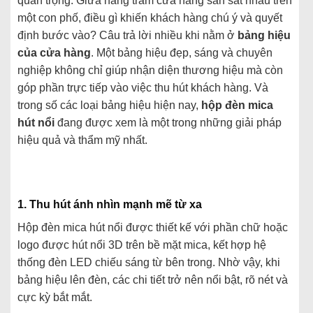
quan
trọng.
Giữa
hàng
trăm
cửa
hàng
san
sát
nhau
trên
một
con
phố,
điều
gì
khiến
khách
hàng
chú
ý
và
quyết
định
bước
vào?
Câu
trả
lời
nhiều
khi
nằm
ở
bảng
hiệu
của
cửa
hàng
.
Một
bảng
hiệu
đẹp,
sáng
và
chuyên
nghiệp
không
chỉ
giúp
nhận
diện
thương
hiệu
mà
còn
góp
phần
trực
tiếp
vào
việc
thu
hút
khách
hàng.
Và
trong
số
các
loại
bảng
hiệu
hiện
nay,
hộp
đèn
mica
hút
nổi
đang
được
xem
là
một
trong
những
giải
pháp
hiệu
quả
và
thẩm
mỹ
nhất.
1.
Thu
hút
ánh
nhìn
mạnh
mẽ
từ
xa
Hộp
đèn
mica
hút
nổi
được
thiết
kế
với
phần
chữ
hoặc
logo
được
hút
nổi
3D
trên
bề
mặt
mica,
kết
hợp
hệ
thống
đèn
LED
chiếu
sáng
từ
bên
trong.
Nhờ
vậy,
khi
bảng
hiệu
lên
đèn,
các
chi
tiết
trở
nên
nổi
bật,
rõ
nét
và
cực
kỳ
bắt
mắt.