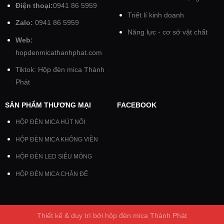
Điện thoại:
0941 86 5959
Triết lí kinh doanh
Zalo:
0941 86 5959
Năng lực - cơ sở vật chất
Web:
hopdenmicathanhphat.com
Tiktok: Hộp đèn mica Thành
Phát
SẢN PHẨM THƯƠNG MẠI
FACEBOOK
HỘP ĐÈN MICA HÚT NỔI
HỘP ĐÈN MICA KHÔNG VIỀN
HỘP ĐÈN LED SIÊU MỎNG
HỘP ĐÈN MICA CHÂN ĐẾ
Thiết kế & duy trì bởi hộp đèn mica Thành Phát