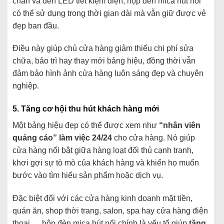
chắn
và
đèn
LED
tiết
kiệm
điện,
hộp
đèn
mica
hút
nổi
có
thể
sử
dụng
trong
thời
gian
dài
mà
vẫn
giữ
được
vẻ
đẹp
ban
đầu.
Điều
này
giúp
chủ
cửa
hàng
giảm
thiểu
chi
phí
sửa
chữa,
bảo
trì
hay
thay
mới
bảng
hiệu,
đồng
thời
vẫn
đảm
bảo
hình
ảnh
cửa
hàng
luôn
sáng
đẹp
và
chuyên
nghiệp.
5.
Tăng
cơ
hội
thu
hút
khách
hàng
mới
Một
bảng
hiệu
đẹp
có
thể
được
xem
như
“
nhân
viên
quảng
cáo”
làm
việc
24/
24
cho
cửa
hàng.
Nó
giúp
cửa
hàng
nổi
bật
giữa
hàng
loạt
đối
thủ
cạnh
tranh,
khơi
gợi
sự
tò
mò
của
khách
hàng
và
khiến
họ
muốn
bước
vào
tìm
hiểu
sản
phẩm
hoặc
dịch
vụ.
Đặc
biệt
đối
với
các
cửa
hàng
kinh
doanh
mặt
tiền,
quán
ăn,
shop
thời
trang,
salon,
spa
hay
cửa
hàng
điện
thoại…,
hộp
đèn
mica
hút
nổi
chính
là
yếu
tố
giúp
tăng