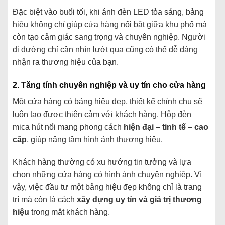
Đặc
biệt
vào
buổi
tối,
khi
ánh
đèn
LED
tỏa
sáng,
bảng
hiệu
không
chỉ
giúp
cửa
hàng
nổi
bật
giữa
khu
phố
mà
còn
tạo
cảm
giác
sang
trọng
và
chuyên
nghiệp.
Người
đi
đường
chỉ
cần
nhìn
lướt
qua
cũng
có
thể
dễ
dàng
nhận
ra
thương
hiệu
của
bạn.
2.
Tăng
tính
chuyên
nghiệp
và
uy
tín
cho
cửa
hàng
Một
cửa
hàng
có
bảng
hiệu
đẹp,
thiết
kế
chỉnh
chu
sẽ
luôn
tạo
được
thiện
cảm
với
khách
hàng.
Hộp
đèn
mica
hút
nổi
mang
phong
cách
hiện
đại –
tinh
tế –
cao
cấp
,
giúp
nâng
tầm
hình
ảnh
thương
hiệu.
Khách
hàng
thường
có
xu
hướng
tin
tưởng
và
lựa
chọn
những
cửa
hàng
có
hình
ảnh
chuyên
nghiệp.
Vì
vậy,
việc
đầu
tư
một
bảng
hiệu
đẹp
không
chỉ
là
trang
trí
mà
còn
là
cách
xây
dựng
uy
tín
và
giá
trị
thương
hiệu
trong
mắt
khách
hàng.