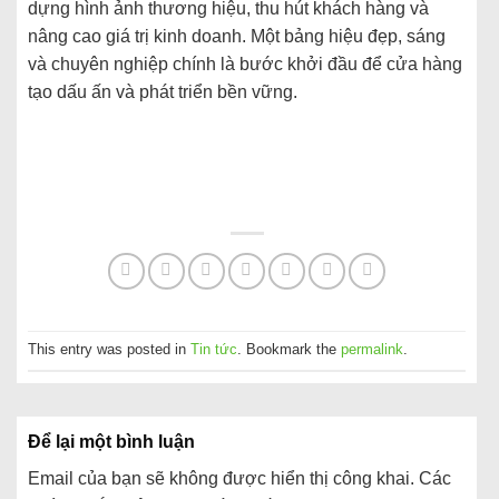
dựng
hình
ảnh
thương
hiệu,
thu
hút
khách
hàng
và
nâng
cao
giá
trị
kinh
doanh.
Một
bảng
hiệu
đẹp,
sáng
và
chuyên
nghiệp
chính
là
bước
khởi
đầu
để
cửa
hàng
tạo
dấu
ấn
và
phát
triển
bền
vững.
This entry was posted in
Tin tức
. Bookmark the
permalink
.
Để lại một bình luận
Email của bạn sẽ không được hiển thị công khai.
Các