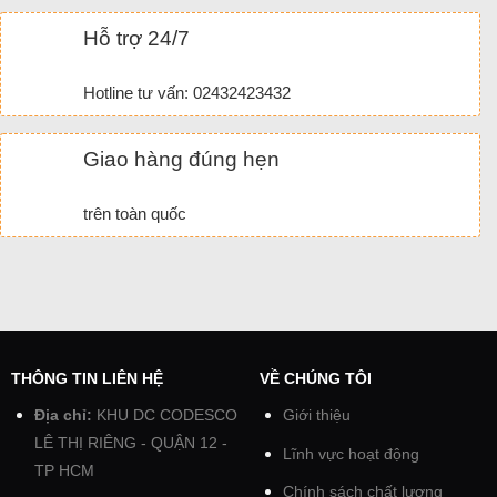
Hỗ trợ 24/7
Hotline tư vấn: 02432423432
Giao hàng đúng hẹn
trên toàn quốc
THÔNG TIN LIÊN HỆ
VỀ CHÚNG TÔI
Địa chỉ:
KHU DC CODESCO
Giới thiệu
LÊ THỊ RIÊNG - QUẬN 12 -
Lĩnh vực hoạt động
TP HCM
Chính sách chất lượng