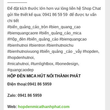
—————
Để đặt kích thước lớn hơn vui lòng liên hệ Shop Chat
gửi file thiết kế qua: 0941 86 59 59 để được tư vấn
chi tiết
#biển_quảng_cáo_tròn #bien_quang_cao
#bienquangcaore #biển_quảng_cáo_mica
#Hộp_đèn #biển_quảng_cáo #bienquangcao
#bienhutnoi #bientron #bienhutnoichu
#bienhutnoivuong #biển_quảng _cáo _vẫy #hopden,
#hopdenhutnoi,
#micahutnoi, #turnlightbox, #bonedesign,
#quangcaodep
HỘP ĐÈN MICA HÚT NỔI THÀNH PHÁT
Điện thoại:0941 86 5959
Zalo: 0941 86 5959
Web:
hopdenmicathanhphat.com