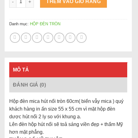
THÊM VÀO GIỎ HÀNG
Danh mục:
HỘP ĐÈN TRÒN
MÔ TẢ
ĐÁNH GIÁ (0)
Hộp đèn mica hút nổi tròn 60cm( biển vẫy mica ) quý
khách hàng in ấn size 55 x 55 cm vì mặt hộp đèn
dược hút nổi 2 ly so với khung ạ.
Lên đèn hộp hút nổi sẽ toả sáng viền đẹp + thẩm Mỹ
hơn mặt phẳng.