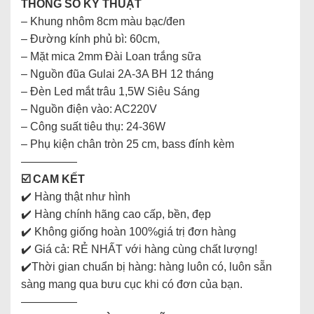
THÔNG SỐ KỸ THUẬT
– Khung nhôm 8cm màu bạc/đen
– Đường kính phủ bì: 60cm,
– Mặt mica 2mm Đài Loan trắng sữa
– Nguồn đũa Gulai 2A-3A BH 12 tháng
– Đèn Led mắt trâu 1,5W Siêu Sáng
– Nguồn điện vào: AC220V
– Công suất tiêu thụ: 24-36W
– Phụ kiện chân tròn 25 cm, bass đính kèm
—————
☑️ CAM KẾT
✔️ Hàng thật như hình
✔️ Hàng chính hãng cao cấp, bền, đẹp
✔️ Không giống hoàn 100%giá trị đơn hàng
✔️ Giá cả: RẺ NHẤT với hàng cùng chất lượng!
✔️Thời gian chuẩn bị hàng: hàng luôn có, luôn sẵn
sàng mang qua bưu cục khi có đơn của bạn.
—————