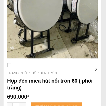
TRANG CHỦ
HỘP ĐÈN TRÒN
/
Hộp đèn mica hút nổi tròn 60 ( phôi
trắng)
690.000
₫
Số lượng