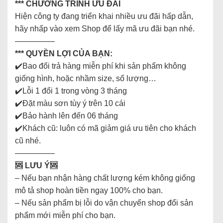
*** CHƯƠNG TRÌNH ƯU ĐÃI
Hiện công ty đang triển khai nhiều ưu đãi hấp dẫn,
hãy nhấp vào xem Shop để lấy mã ưu đãi bạn nhé.
—————
*** QUYỀN LỢI CỦA BẠN:
✔️Bao đổi trả hàng miễn phí khi sản phẩm không
giống hình, hoặc nhầm size, số lượng…
✔️Lỗi 1 đổi 1 trong vòng 3 tháng
✔️Đặt màu sơn tùy ý trên 10 cái
✔️Bảo hành lên đến 06 tháng
✔️Khách cũ: luôn có mã giảm giá ưu tiên cho khách
cũ nhé.
—————
🆘
LƯU Ý🆘
– Nếu bạn nhận hàng chất lượng kém không giống
mô tả shop hoàn tiền ngay 100% cho bạn.
– Nếu sản phẩm bị lỗi do vận chuyển shop đổi sản
phẩm mới miễn phí cho bạn.