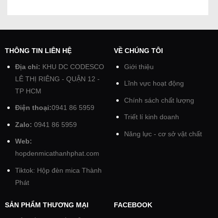
THÔNG TIN LIÊN HỆ
VỀ CHÚNG TÔI
Địa chỉ:
KHU DC CODESCO
Giới thiệu
LÊ THỊ RIÊNG - QUẬN 12 -
Lĩnh vực hoạt động
TP HCM
Chính sách chất lượng
Điện thoại:
0941 86 5959
Triết lí kinh doanh
Zalo:
0941 86 5959
Năng lực - cơ sở vật chất
Web:
hopdenmicathanhphat.com
Tiktok: Hộp đèn mica Thành
Phát
SẢN PHẨM THƯƠNG MẠI
FACEBOOK