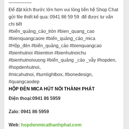
—————
Để đặt kích thước lớn hơn vui lòng liên hệ Shop Chat
gửi file thiết kế qua: 0941 86 59 59 để được tư vấn
chi tiết
#biển_quảng_cáo_tròn #bien_quang_cao
#bienquangcaore #biển_quảng_cáo_mica
#Hộp_đèn #biển_quảng_cáo #bienquangcao
#bienhutnoi #bientron #bienhutnoichu
#bienhutnoivuong #biển_quảng _cáo _vẫy #hopden,
#hopdenhutnoi,
#micahutnoi, #turnlightbox, #bonedesign,
#quangcaodep
HỘP ĐÈN MICA HÚT NỔI THÀNH PHÁT
Điện thoại:0941 86 5959
Zalo: 0941 86 5959
Web:
hopdenmicathanhphat.com