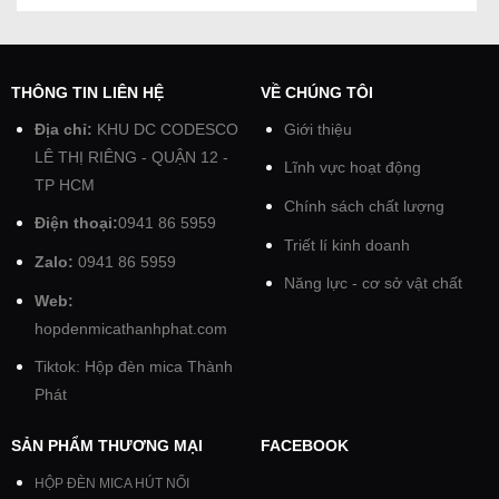
THÔNG TIN LIÊN HỆ
VỀ CHÚNG TÔI
Địa chỉ:
KHU DC CODESCO
Giới thiệu
LÊ THỊ RIÊNG - QUẬN 12 -
Lĩnh vực hoạt động
TP HCM
Chính sách chất lượng
Điện thoại:
0941 86 5959
Triết lí kinh doanh
Zalo:
0941 86 5959
Năng lực - cơ sở vật chất
Web:
hopdenmicathanhphat.com
Tiktok: Hộp đèn mica Thành
Phát
SẢN PHẨM THƯƠNG MẠI
FACEBOOK
HỘP ĐÈN MICA HÚT NỔI