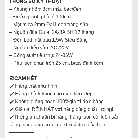
THÔNG SỐ KỸ THUẬT
– Khung nhôm 8cm màu bạc/đen
– Đường kính phủ bì:100cm,
– Mặt mica 2mm Đài Loan trắng sữa
– Nguồn đũa Gulai 2A-3A BH 12 tháng
– Đèn Led mắt trâu 1,5W Siêu Sáng
– Nguồn điện vào: AC220V
– Công suất tiêu thụ: 24-36W
– Phụ kiện chân tròn 25 cm, bass đính kèm
—————
☑️ CAM KẾT
✔️ Hàng thật như hình
✔️ Hàng chính hãng cao cấp, bền, đẹp
✔️ Không giống hoàn 100%giá trị đơn hàng
✔️ Giá cả: RẺ NHẤT với hàng cùng chất lượng!
✔️Thời gian chuẩn bị hàng: hàng luôn có, luôn sẵn
sàng mang qua bưu cục khi có đơn của bạn.
—————