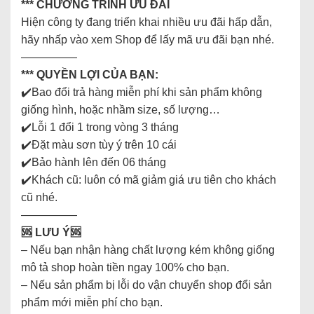
*** CHƯƠNG TRÌNH ƯU ĐÃI
Hiện công ty đang triển khai nhiều ưu đãi hấp dẫn,
hãy nhấp vào xem Shop để lấy mã ưu đãi bạn nhé.
—————
*** QUYỀN LỢI CỦA BẠN:
✔️Bao đổi trả hàng miễn phí khi sản phẩm không
giống hình, hoặc nhầm size, số lượng…
✔️Lỗi 1 đổi 1 trong vòng 3 tháng
✔️Đặt màu sơn tùy ý trên 10 cái
✔️Bảo hành lên đến 06 tháng
✔️Khách cũ: luôn có mã giảm giá ưu tiên cho khách
cũ nhé.
—————
🆘
LƯU Ý🆘
– Nếu bạn nhận hàng chất lượng kém không giống
mô tả shop hoàn tiền ngay 100% cho bạn.
– Nếu sản phẩm bị lỗi do vận chuyển shop đổi sản
phẩm mới miễn phí cho bạn.