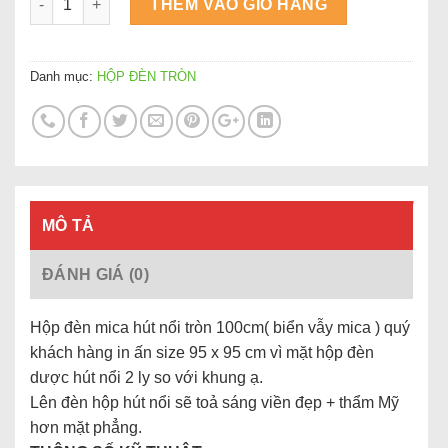
THÊM VÀO GIỎ HÀNG
Danh mục:
HỘP ĐÈN TRÒN
MÔ TẢ
ĐÁNH GIÁ (0)
Hộp đèn mica hút nổi tròn 100cm( biển vẫy mica ) quý
khách hàng in ấn size 95 x 95 cm vì mặt hộp đèn
dược hút nổi 2 ly so với khung ạ.
Lên đèn hộp hút nổi sẽ toả sáng viền đẹp + thẩm Mỹ
hơn mặt phẳng.