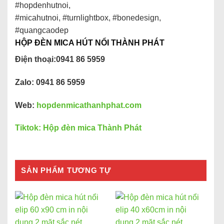
#hopdenhutnoi,
#micahutnoi, #turnlightbox, #bonedesign,
#quangcaodep
HỘP ĐÈN MICA HÚT NỔI THÀNH PHÁT
Điện thoại:0941 86 5959
Zalo: 0941 86 5959
Web:
hopdenmicathanhphat.com
Tiktok: Hộp đèn mica Thành Phát
SẢN PHẨM TƯƠNG TỰ