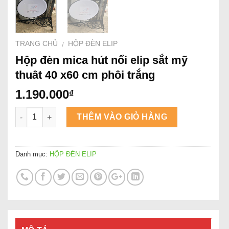
TRANG CHỦ
HỘP ĐÈN ELIP
/
Hộp đèn mica hút nổi elip sắt mỹ
thuât 40 x60 cm phôi trắng
1.190.000
₫
Số lượng
THÊM VÀO GIỎ HÀNG
Danh mục:
HỘP ĐÈN ELIP