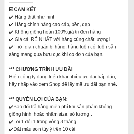
—————
☑️ CAM KẾT
✔️ Hàng thật như hình
✔️ Hàng chính hãng cao cấp, bền, đẹp
✔️ Không giống hoàn 100%giá trị đơn hàng
✔️ Giá cả: RẺ NHẤT với hàng cùng chất lượng!
✔️Thời gian chuẩn bị hàng: hàng luôn có, luôn sẵn
sàng mang qua bưu cục khi có đơn của bạn.
—————
*** CHƯƠNG TRÌNH ƯU ĐÃI
Hiện công ty đang triển khai nhiều ưu đãi hấp dẫn,
hãy nhấp vào xem Shop để lấy mã ưu đãi bạn nhé.
—————
*** QUYỀN LỢI CỦA BẠN:
✔️Bao đổi trả hàng miễn phí khi sản phẩm không
giống hình, hoặc nhầm size, số lượng…
✔️Lỗi 1 đổi 1 trong vòng 3 tháng
✔️Đặt màu sơn tùy ý trên 10 cái