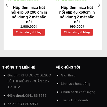
Hộp đèn mica hút
Hộp đèn mica hút
nổi elip 60 x90 cm in
nổi elip 40 x60cm in
nội dung 2 mặt sắc
nội dung 2 mặt sắc
nét
nét
1.980.000
₫
990.000
₫
Thêm vào giỏ hàng
Thêm vào giỏ hàng
THÔNG TIN LIÊN HỆ
VỀ CHÚNG TÔI
Địa chỉ:
KHU DC CODESCO
Giới thiệu
LÊ THỊ RIÊNG - QUẬN 12 -
Lĩnh vực hoạt động
TP HCM
Chính sách chất lượng
Điện thoại:
0941 86 5959
Triết lí kinh doanh
Zalo:
0941 86 5959