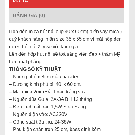
MÔ TẢ
ĐÁNH GIÁ (0)
Hộp đèn mica hút nổi elip 40 x 60cm( biển vẫy mica )
quý khách hàng in ấn size 35 x 55 cm vì mặt hộp đèn
dược hút nổi 2 ly so với khung ạ.
Lên đèn hộp hút nổi sẽ toả sáng viền đẹp + thẩm Mỹ
hơn mặt phẳng.
THÔNG SỐ KỸ THUẬT
– Khung nhôm 8cm màu bạc/đen
– Đường kính phủ bì: 40 x 60 cm,
– Mặt mica 2mm Đài Loan trắng sữa
– Nguồn đũa Gulai 2A-3A BH 12 tháng
– Đèn Led mắt trâu 1,5W Siêu Sáng
– Nguồn điện vào: AC220V
– Công suất tiêu thụ: 24-36W
– Phụ kiện chân tròn 25 cm, bass đính kèm