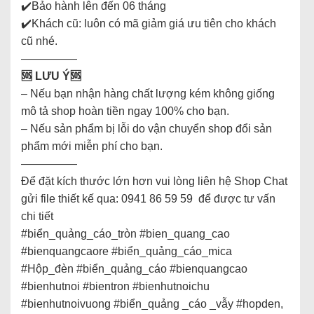
✔️Bảo hành lên đến 06 tháng
✔️Khách cũ: luôn có mã giảm giá ưu tiên cho khách
cũ nhé.
—————
🆘
LƯU Ý🆘
– Nếu bạn nhận hàng chất lượng kém không giống
mô tả shop hoàn tiền ngay 100% cho bạn.
– Nếu sản phẩm bị lỗi do vận chuyển shop đổi sản
phẩm mới miễn phí cho bạn.
—————
Để đặt kích thước lớn hơn vui lòng liên hệ Shop Chat
gửi file thiết kế qua: 0941 86 59 59 để được tư vấn
chi tiết
#biển_quảng_cáo_tròn #bien_quang_cao
#bienquangcaore #biển_quảng_cáo_mica
#Hộp_đèn #biển_quảng_cáo #bienquangcao
#bienhutnoi #bientron #bienhutnoichu
#bienhutnoivuong #biển_quảng _cáo _vẫy #hopden,