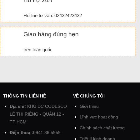
Hỗ trợ 24/7
Hotline tư vấn: 02432423432
Giao hàng đúng hẹn
trên toàn quốc
THÔNG TIN LIÊN HỆ
VỀ CHÚNG TÔI
Địa chỉ:
KHU DC CODESCO
Giới thiệu
LÊ THỊ RIÊNG - QUẬN 12 -
Lĩnh vực hoạt động
TP HCM
Chính sách chất lượng
Điện thoại:
0941 86 5959
Triết lí kinh doanh