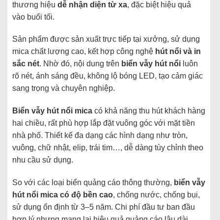
thương hiệu
dễ nhận diện từ xa
, đặc biệt hiệu quả
vào buổi tối.
Sản phẩm được sản xuất trực tiếp tại xưởng, sử dụng
mica chất lượng cao, kết hợp công nghệ
hút nổi và in
sắc nét
. Nhờ đó, nội dung trên
biển vẫy hút nổi
luôn
rõ nét, ánh sáng đều, không lộ bóng LED, tạo cảm giác
sang trọng và chuyên nghiệp.
Biển vẫy hút nổi mica
có khả năng thu hút khách hàng
hai chiều, rất phù hợp lắp đặt vuông góc với mặt tiền
nhà phố. Thiết kế đa dạng các hình dạng như tròn,
vuông, chữ nhật, elip, trái tim…, dễ dàng tùy chỉnh theo
nhu cầu sử dụng.
So với các loại biển quảng cáo thông thường,
biển vẫy
hút nổi mica có độ bền cao
, chống nước, chống bụi,
sử dụng ổn định từ 3–5 năm. Chi phí đầu tư ban đầu
hợp lý nhưng mang lại hiệu quả quảng cáo lâu dài,