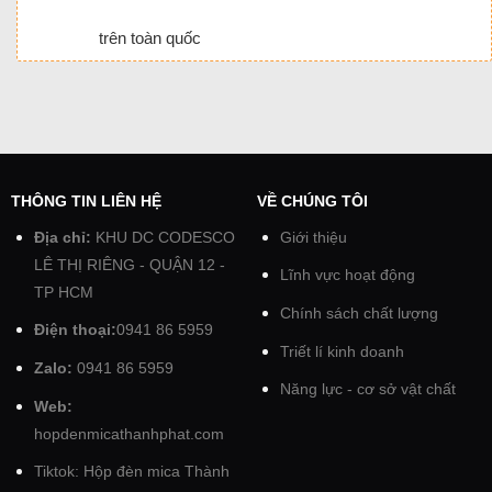
trên toàn quốc
THÔNG TIN LIÊN HỆ
VỀ CHÚNG TÔI
Địa chỉ:
KHU DC CODESCO
Giới thiệu
LÊ THỊ RIÊNG - QUẬN 12 -
Lĩnh vực hoạt động
TP HCM
Chính sách chất lượng
Điện thoại:
0941 86 5959
Triết lí kinh doanh
Zalo:
0941 86 5959
Năng lực - cơ sở vật chất
Web:
hopdenmicathanhphat.com
Tiktok: Hộp đèn mica Thành